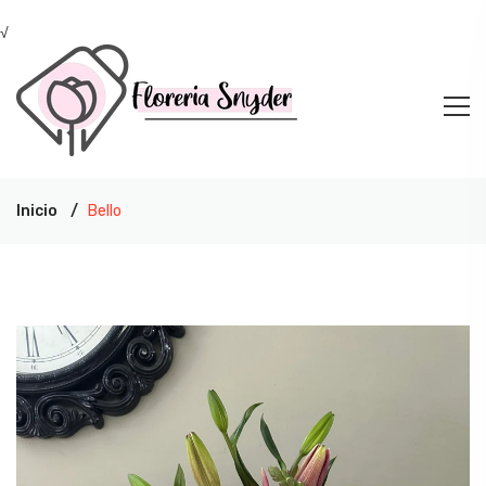
√
Inicio
Bello