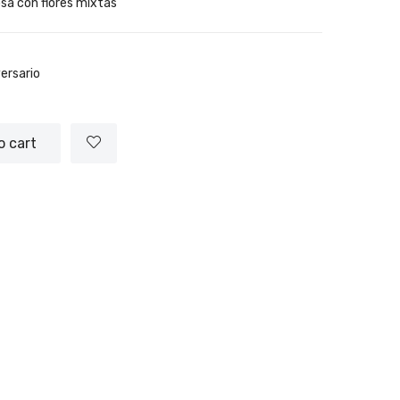
osa con flores mixtas
ersario
o cart